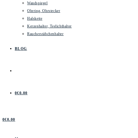
Wandspiegel
Ohrring, Ohrstecker
Halskette
Kerzenhalter, Teelichthalter
Raucherstäbchenhalter
BLOG
0
€
0.00
0
€
0.00