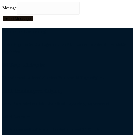
Message
Send Message
Schnelle Lieferung
In der Regel unter 2-5 Tagen in allen EU- Ländern werden die Produkte
angeliefert
14 Tage Rückgabe
Der Widerruf ist innerhalb einer Frist von 14 Tage möglich
Inkl. Sendungsverfolgung
Jedes Paket wird mit inklusiver Sendungsverfolgung versendet
24H Service
Die Antwortszeit auf E-mails beträgt maximal 24 Stunden